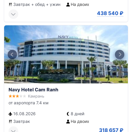
Завтрак + обед + ужин
На двоих
438 540
₽
Navy Hotel Cam Ranh
Камрань
от аэропорта 7.4 км
16.08.2026
8 дней
Завтрак
На двоих
318 657
₽