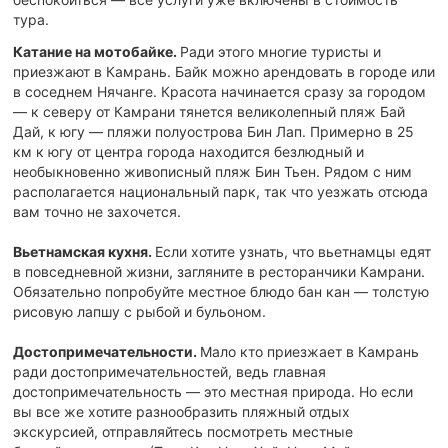
тура.
Катание на мотобайке.
Ради этого многие туристы и
приезжают в Камрань. Байк можно арендовать в городе или
в соседнем Нячанге. Красота начинается сразу за городом
— к северу от Камрани тянется великолепный пляж Бай
Дай, к югу — пляжи полуострова Бин Лап. Примерно в 25
км к югу от центра города находится безлюдный и
необыкновенно живописный пляж Бин Тьен. Рядом с ним
располагается национальный парк, так что уезжать отсюда
вам точно не захочется.
Вьетнамская кухня.
Если хотите узнать, что вьетнамцы едят
в повседневной жизни, загляните в ресторанчики Камрани.
Обязательно попробуйте местное блюдо бан кан — толстую
рисовую лапшу с рыбой и бульоном.
Достопримечательности.
Мало кто приезжает в Камрань
ради достопримечательностей, ведь главная
достопримечательность — это местная природа. Но если
вы все же хотите разнообразить пляжный отдых
экскурсией, отправляйтесь посмотреть местные