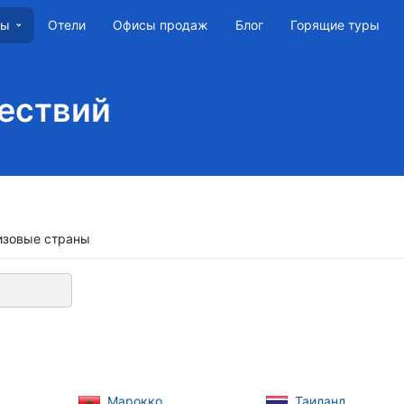
Отели
Офисы продаж
Блог
Горящие туры
ны
ествий
изовые страны
Марокко
Таиланд