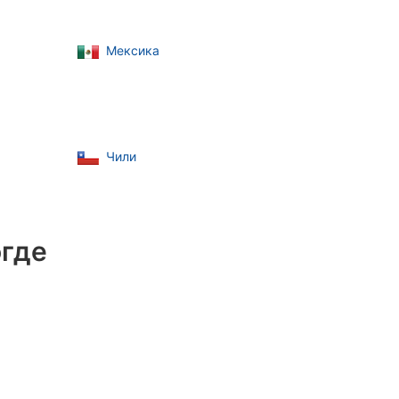
Мексика
Чили
огде