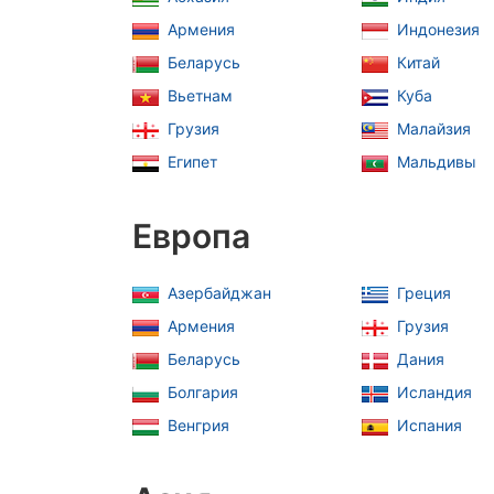
Армения
Индонезия
Беларусь
Китай
Вьетнам
Куба
Грузия
Малайзия
Египет
Мальдивы
Европа
Азербайджан
Греция
Армения
Грузия
Беларусь
Дания
Болгария
Исландия
Венгрия
Испания