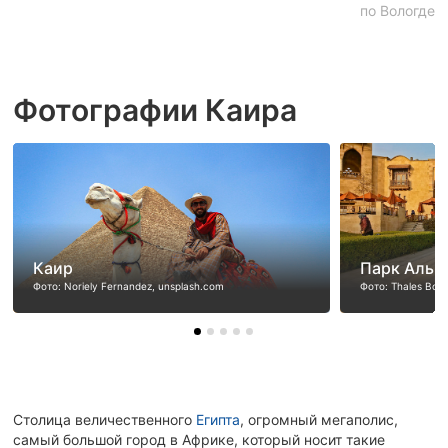
по Вологде
Фотографии Каира
Каир
Парк Аль-
Фото: Noriely Fernandez, unsplash.com
Фото: Thales Bote
Столица величественного
Египта
, огромный мегаполис,
самый большой город в Африке, который носит такие