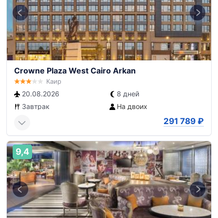
Crowne Plaza West Cairo Arkan
Каир
20.08.2026
8 дней
Завтрак
На двоих
291 789
₽
9,4