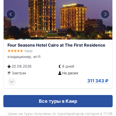
Four Seasons Hotel Cairo at The First Residence
Каир
кондиционер, wi-fi
20.08.2026
8 дней
Завтрак
На двоих
311 343
₽
Все туры в Каир
Цены на туры получены от туроператоров сегодня в 11:08