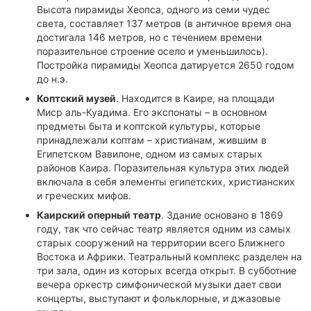
Высота пирамиды Хеопса, одного из семи чудес
света, составляет 137 метров (в античное время она
достигала 146 метров, но с течением времени
поразительное строение осело и уменьшилось).
Постройка пирамиды Хеопса датируется 2650 годом
до н.э.
Коптский музей
. Находится в Каире, на площади
Миср аль-Куадима. Его экспонаты – в основном
предметы быта и коптской культуры, которые
принадлежали коптам – христианам, жившим в
Египетском Вавилоне, одном из самых старых
районов Каира. Поразительная культура этих людей
включала в себя элементы египетских, христианских
и греческих мифов.
Каирский оперный театр
. Здание основано в 1869
году, так что сейчас театр является одним из самых
старых сооружений на территории всего Ближнего
Востока и Африки. Театральный комплекс разделен на
три зала, один из которых всегда открыт. В субботние
вечера оркестр симфонической музыки дает свои
концерты, выступают и фольклорные, и джазовые