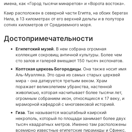
имена, как «Город тысячи минаретов» и «Ворота востока».
Каир расположен в северной части Египта, на обоих берегах
Нила, в 13 километрах от его верхней дельты и в полутора
сотнях километров от Средиземного моря.
Достопримечательности
Египетский музей
. В нем собрана огромная
коллекция сокровищ античной культуры. Более чем
сто залов и галерей вмещают 150 тысяч экспонатов.
Коптская церковь Богородицы
. Она также носит имя
Аль-Муалляка. Это одна из самых старых церквей
мира - она датируется третьим веком. Храм
поражает великолепием убранства, настенной
живописью, которая насчитывает более тысячи лет,
огромным собранием икон, относящихся к 17 веку, и
мраморной кафедрой с многовековой историей.
Гиза
. Так называется масштабный каирский
некрополь, который по площади занимает более двух
тысяч квадратных метров. Именно там расположены
всемирно известные египетские пирамиды и Сфинкс.