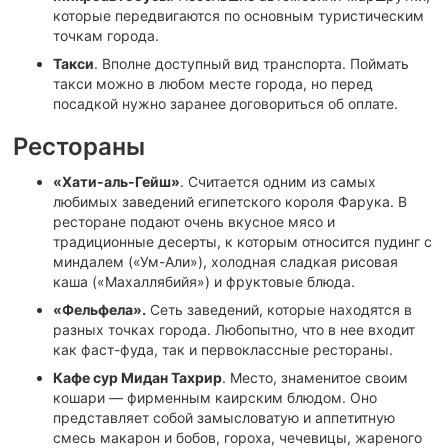
которые передвигаются по основным туристическим
точкам города.
Такси
. Вполне доступный вид транспорта. Поймать
такси можно в любом месте города, но перед
посадкой нужно заранее договориться об оплате.
Рестораны
«Хати-аль-Гейш»
. Считается одним из самых
любимых заведений египетского короля Фарука. В
ресторане подают очень вкусное мясо и
традиционные десерты, к которым относится пудинг с
миндалем («Ум-Али»), холодная сладкая рисовая
каша («Махаллябийя») и фруктовые блюда.
«Фельфела».
Сеть заведений, которые находятся в
разных точках города. Любопытно, что в нее входит
как фаст-фуда, так и первоклассные рестораны.
Кафе сур Мидан Тахрир
. Место, знаменитое своим
кошари — фирменным каирским блюдом. Оно
представляет собой замысловатую и аппетитную
смесь макарон и бобов, гороха, чечевицы, жареного